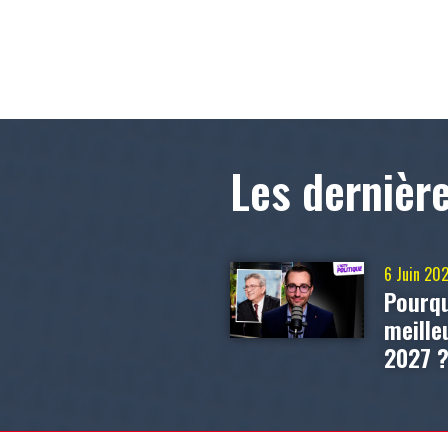
Les dernièr
6 Juin 20
Pourqu
meill
2027 