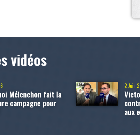
es vidéos
26
2 Juin 
oi Mélenchon fait la
Victo
eure campagne pour
contr
?
aux 