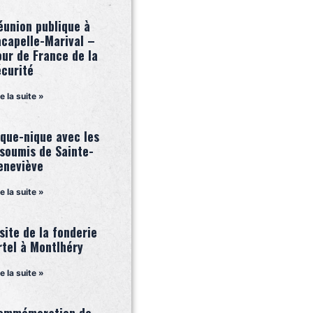
éunion publique à
acapelle-Marival –
our de France de la
écurité
re la suite »
ique-nique avec les
nsoumis de Sainte-
eneviève
re la suite »
site de la fonderie
rtel à Montlhéry
re la suite »