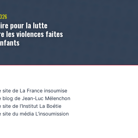
2026
ire pour la lutte
e les violences faites
enfants
e site de La France insoumise
e blog de Jean-Luc Mélenchon
 site de l’Institut La Boétie
 site du média L’insoumission