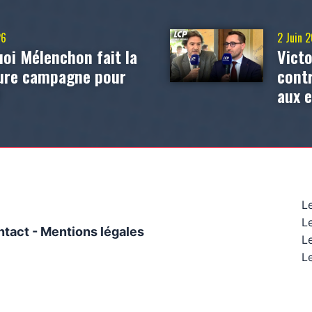
26
2 Juin 
oi Mélenchon fait la
Victo
eure campagne pour
contr
?
aux 
L
L
ntact
-
Mentions légales
Le
Le