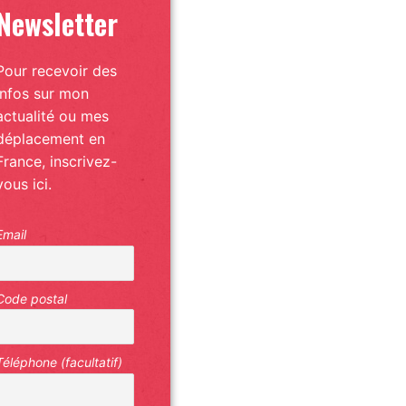
Newsletter
Pour recevoir des
infos sur mon
actualité ou mes
déplacement en
France, inscrivez-
vous ici.
Email
Code postal
Téléphone (facultatif)