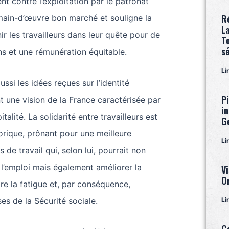
t contre l’exploitation par le patronat
R
main-d’œuvre bon marché et souligne la
L
ir les travailleurs dans leur quête pour de
T
s
ns et une rémunération équitable.
Li
ssi les idées reçues sur l’identité
P
t une vision de la France caractérisée par
i
pitalité. La solidarité entre travailleurs est
G
rique, prônant pour une meilleure
Li
 de travail qui, selon lui, pourrait non
l’emploi mais également améliorer la
Vi
O
ire la fatigue et, par conséquence,
es de la Sécurité sociale.
Li