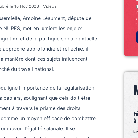
ublié le
10 Nov 2023
-
Vidéos
ssentielle, Antoine Léaument, député de
e NUPES, met en lumière les enjeux
gration et de la politique sociale actuelle
 approche approfondie et réfléchie, il
la manière dont ces sujets influencent
ché du travail national.
uligne l’importance de la régularisation
s papiers, soulignant que cela doit être
ent à travers le prisme des droits
F
i comme un moyen efficace de combattre
à
omouvoir l’égalité salariale. Il se
Li