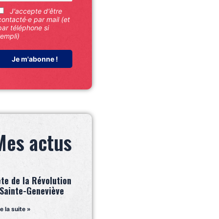
J'accepte d'être
contacté·e par mail (et
par téléphone si
rempli)
Mes actus
ête de la Révolution
 Sainte-Geneviève
re la suite »