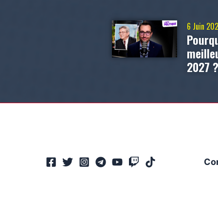
6 Juin 20
Pourqu
meill
2027 
Co