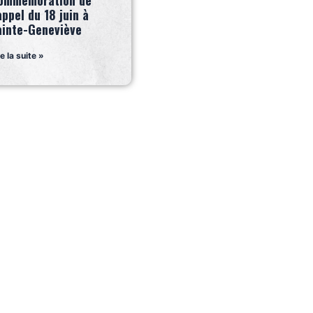
ommémoration de
appel du 18 juin à
ainte-Geneviève
re la suite »