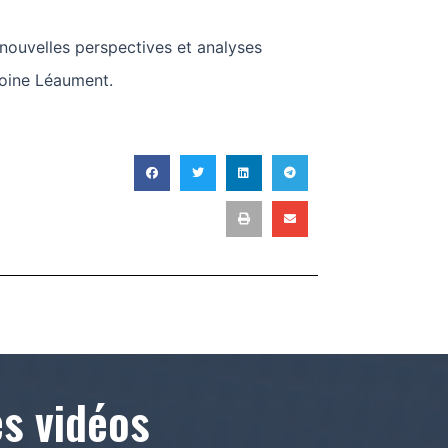
 nouvelles perspectives et analyses
toine Léaument.
T
es vidéos