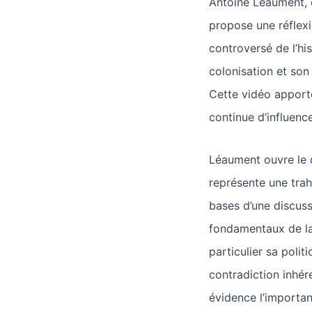
Antoine Léaument,
propose une réflexi
controversé de l’hist
colonisation et son 
Cette vidéo apporte
continue d’influence
Léaument ouvre le d
représente une trahi
bases d’une discussi
fondamentaux de la
particulier sa politi
contradiction inhére
évidence l’importan