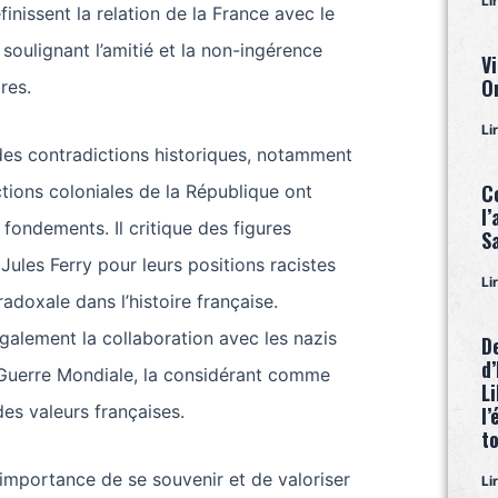
Li
finissent la relation de la France avec le
soulignant l’amitié et la non-ingérence
Vi
O
res.
Li
des contradictions historiques, notamment
C
ctions coloniales de la République ont
l’
fondements. Il critique des figures
S
ules Ferry pour leurs positions racistes
Li
radoxale dans l’histoire française.
alement la collaboration avec les nazis
D
d’
Guerre Mondiale, la considérant comme
Li
des valeurs françaises.
l’
to
l’importance de se souvenir et de valoriser
Li