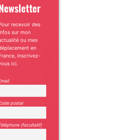
Newsletter
Pour recevoir des
infos sur mon
actualité ou mes
déplacement en
France, inscrivez-
vous ici.
Email
Code postal
Téléphone (facultatif)