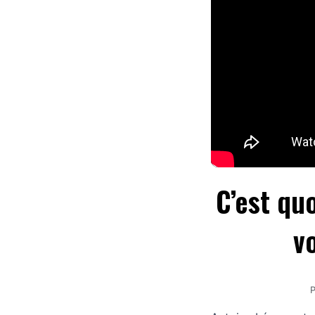
C’est quo
v
P