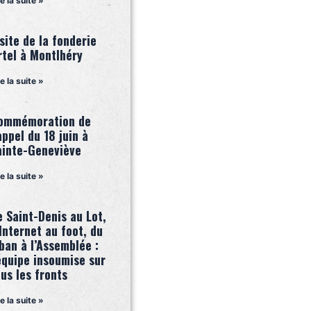
re la suite »
site de la fonderie
rtel à Montlhéry
re la suite »
ommémoration de
appel du 18 juin à
ainte-Geneviève
re la suite »
e Saint-Denis au Lot,
Internet au foot, du
ban à l’Assemblée :
équipe insoumise sur
us les fronts
re la suite »