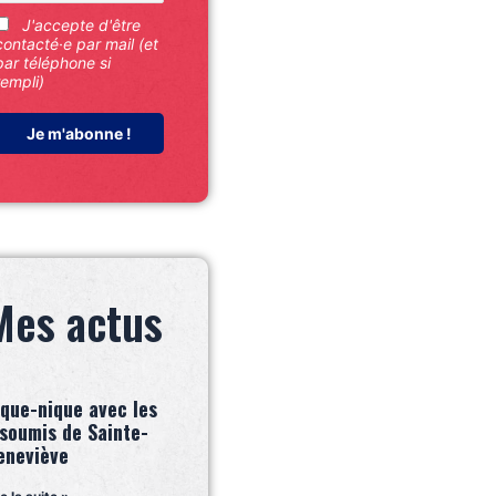
J'accepte d'être
contacté·e par mail (et
par téléphone si
rempli)
Mes actus
ique-nique avec les
nsoumis de Sainte-
eneviève