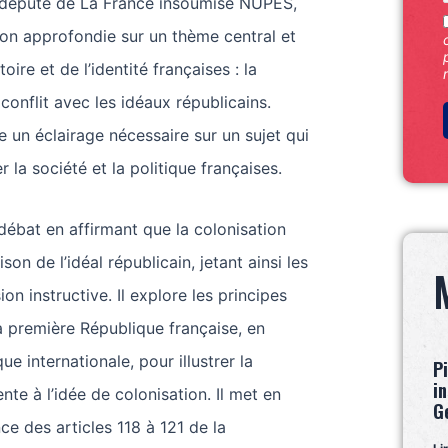
 député de La France insoumise NUPES,
on approfondie sur un thème central et
oire et de l’identité françaises : la
conflit avec les idéaux républicains.
 un éclairage nécessaire sur un sujet qui
r la société et la politique françaises.
ébat en affirmant que la colonisation
son de l’idéal républicain, jetant ainsi les
on instructive. Il explore les principes
 première République française, en
que internationale, pour illustrer la
P
i
nte à l’idée de colonisation. Il met en
G
ce des articles 118 à 121 de la