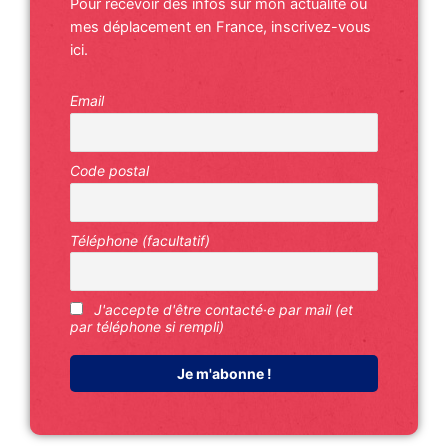
Pour recevoir des infos sur mon actualité ou
mes déplacement en France, inscrivez-vous
ici.
Email
Code postal
Téléphone (facultatif)
J'accepte d'être contacté·e par mail (et
par téléphone si rempli)