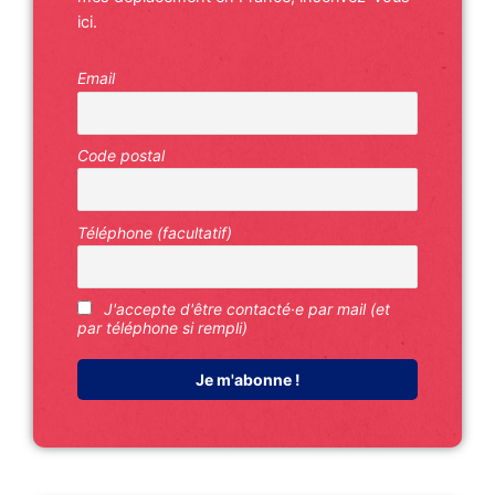
ici.
Email
Code postal
Téléphone (facultatif)
J'accepte d'être contacté·e par mail (et
par téléphone si rempli)