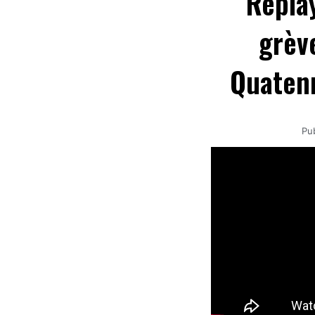
Replay
grèv
Quatenn
Pub