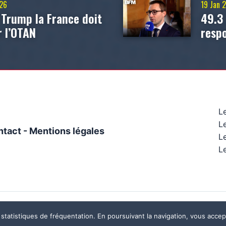
026
19 Jan 
 Trump la France doit
49.3
r l’OTAN
resp
L
L
ntact
-
Mentions légales
Le
Le
Ce site a été réalisé par
Mégaphone communication
 statistiques de fréquentation. En poursuivant la navigation, vous accept