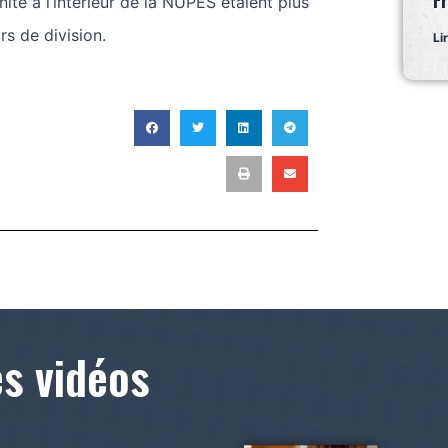
F
nité à l’intérieur de la NUPES étaient plus
rs de division.
Li
T
es vidéos