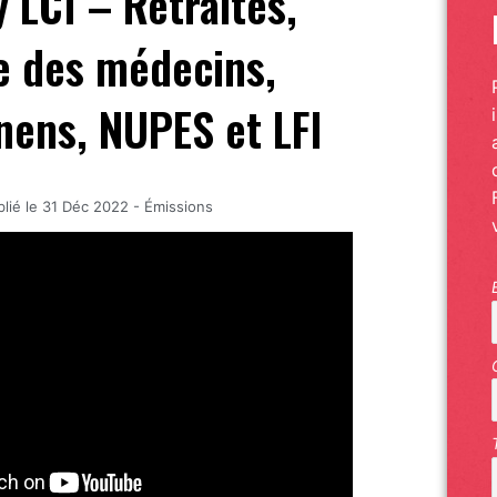
 LCI – Retraites,
e des médecins,
ens, NUPES et LFI
lié le
31 Déc 2022
-
Émissions