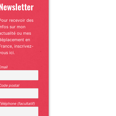
Newsletter
Pour recevoir des
infos sur mon
actualité ou mes
déplacement en
France, inscrivez-
vous ici.
Email
Code postal
Téléphone (facultatif)