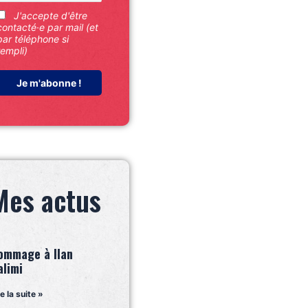
J'accepte d'être
contacté·e par mail (et
par téléphone si
rempli)
Mes actus
ommage à Ilan
alimi
re la suite »