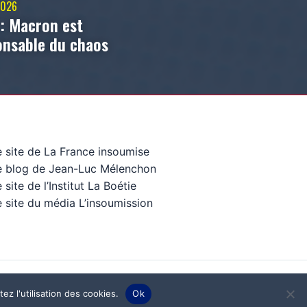
2026
 : Macron est
onsable du chaos
e site de La France insoumise
e blog de Jean-Luc Mélenchon
 site de l’Institut La Boétie
 site du média L’insoumission
ez l'utilisation des cookies.
Ok