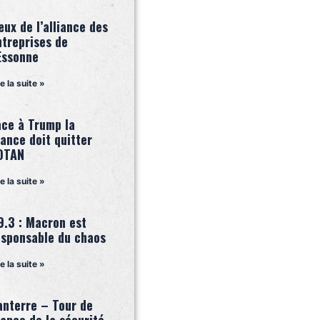
ux de l’alliance des
ntreprises de
’Essonne
re la suite »
ace à Trump la
ance doit quitter
’OTAN
re la suite »
9.3 : Macron est
esponsable du chaos
re la suite »
anterre – Tour de