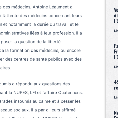
e des médecins, Antoine Léaument a
Vœ
e
 l’attente des médecins concernant leurs
l
il et notamment la durée du travail et le
Li
ministratives liées à leur profession. Il a
t poser la question de la liberté
F
le de la formation des médecins, ou encore
Fr
l
réer des centres de santé publics avec des
Li
aires.
4
nsoumis a répondu aux questions des
r
nant la NUPES, LFI et l’affaire Quatennens.
Li
arades insoumis au calme et à cesser les
éseaux sociaux. Il a par ailleurs affirmé
N