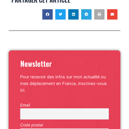
Newsletter
Pour recevoir des infos sur mon actualité ou
mes déplacement en France, inscrivez-vous
ici.
Email
Code postal