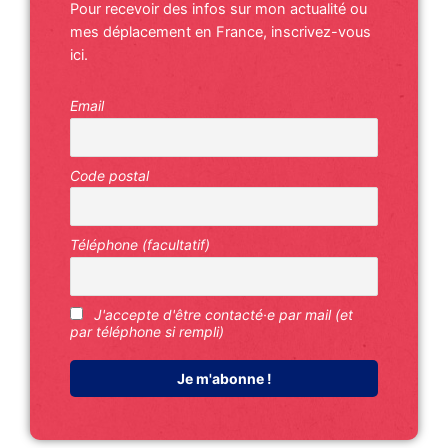
Pour recevoir des infos sur mon actualité ou
mes déplacement en France, inscrivez-vous
ici.
Email
Code postal
Téléphone (facultatif)
J'accepte d'être contacté·e par mail (et
par téléphone si rempli)