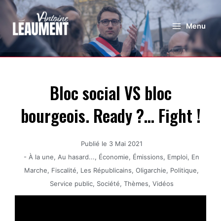
Menu
Bloc social VS bloc
bourgeois. Ready ?… Fight !
Publié le
3 Mai 2021
-
À la une
,
Au hasard...
,
Économie
,
Émissions
,
Emploi
,
En
Marche
,
Fiscalité
,
Les Républicains
,
Oligarchie
,
Politique
,
Service public
,
Société
,
Thèmes
,
Vidéos