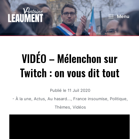
Menu
VIDÉO – Mélenchon sur
Twitch : on vous dit tout
Publié le
11 Juil 2020
-
À la une
,
Actus
,
Au hasard...
,
France insoumise
,
Politique
,
Thèmes
,
Vidéos