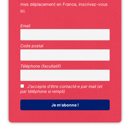
mes déplacement en France, inscrivez-vous
ici.
Email
Code postal
Téléphone (facultatif)
J'accepte d'être contacté·e par mail (et
par téléphone si rempli)