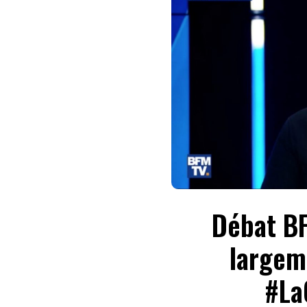
Débat B
largem
#La