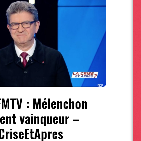
FMTV : Mélenchon
ent vainqueur –
CriseEtApres