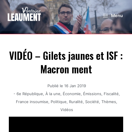
Menu
VIDÉO – Gilets jaunes et ISF :
Macron ment
Publié le
16 Jan 2019
-
6e République
,
À la une
,
Économie
,
Émissions
,
Fiscalité
,
France insoumise
,
Politique
,
Ruralité
,
Société
,
Thèmes
,
Vidéos