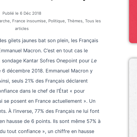
Publié le
6 Déc 2018
arche
,
France insoumise
,
Politique
,
Thèmes
,
Tous les
articles
es gilets jaunes bat son plein, les Français
 Emmanuel Macron. C’est en tout cas le
u sondage Kantar Sofres Onepoint pour
Le
e 6 décembre 2018. Emmanuel Macron y
Ainsi, seuls 21% des Français déclarent
nfiance dans le chef de l’État « pour
i se posent en France actuellement ». Un
ts. À l’inverse, 77% des Français ne lui font
e en hausse de 6 points. Ils sont même 57% à
 du tout confiance », un chiffre en hausse