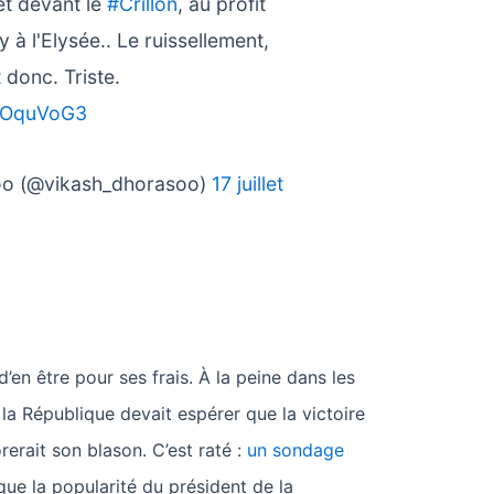
t devant le
#Crillon
, au profit
 à l'Elysée.. Le ruissellement,
donc. Triste.
EjOquVoG3
oo (@vikash_dhorasoo)
17 juillet
en être pour ses frais. À la peine dans les
la République devait espérer que la victoire
erait son blason. C’est raté :
un sondage
ue la popularité du président de la