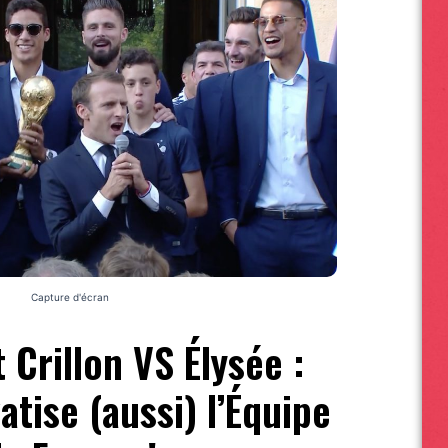
Capture d'écran
Crillon VS Élysée :
tise (aussi) l’Équipe