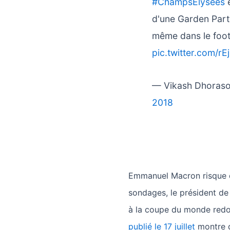
#ChampsElysees
e
d'une Garden Party
même dans le foot 
pic.twitter.com/r
— Vikash Dhoras
2018
Emmanuel Macron risque d’
sondages, le président de 
à la coupe du monde redor
publié le 17 juillet
montre q