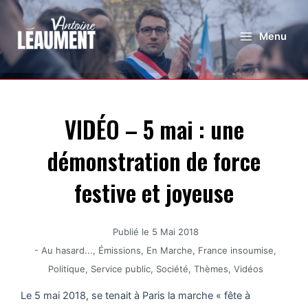
Menu
VIDÉO – 5 mai : une
démonstration de force
festive et joyeuse
Publié le
5 Mai 2018
-
Au hasard...
,
Émissions
,
En Marche
,
France insoumise
,
Politique
,
Service public
,
Société
,
Thèmes
,
Vidéos
Le 5 mai 2018, se tenait à Paris la marche « fête à