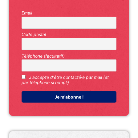
Email
Code postal
Téléphone (facultatif)
J'accepte d'être contacté·e par mail (et
par téléphone si rempli)