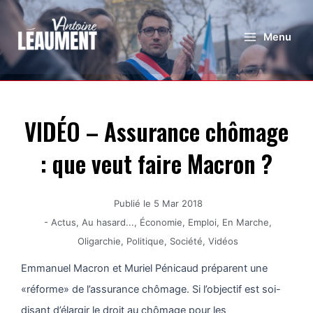
Menu
VIDÉO – Assurance chômage
: que veut faire Macron ?
Publié le
5 Mar 2018
-
Actus
,
Au hasard...
,
Économie
,
Emploi
,
En Marche
,
Oligarchie
,
Politique
,
Société
,
Vidéos
Emmanuel Macron et Muriel Pénicaud préparent une
«réforme» de l’assurance chômage. Si l’objectif est soi-
disant d’élargir le droit au chômage pour les