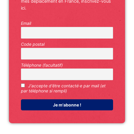
mes déplacement en France, inscrivez-vous
ici.
Email
Code postal
Téléphone (facultatif)
J'accepte d'être contacté·e par mail (et
par téléphone si rempli)