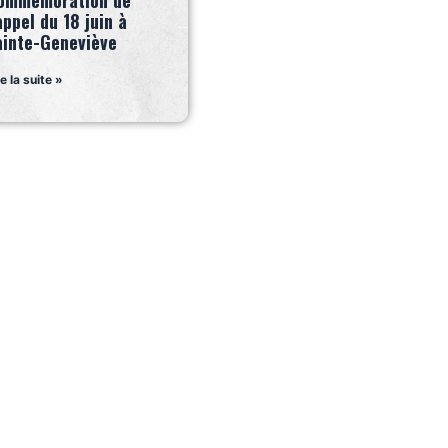
ommémoration de
appel du 18 juin à
ainte-Geneviève
re la suite »