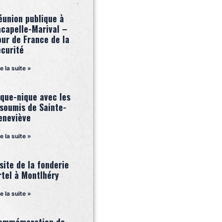
éunion publique à
acapelle-Marival –
our de France de la
écurité
re la suite »
ique-nique avec les
nsoumis de Sainte-
eneviève
re la suite »
site de la fonderie
rtel à Montlhéry
re la suite »