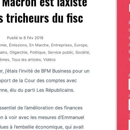
 Macron est laxiste
s tricheurs du fisc
Publié le
8 Fév 2018
omie
,
Émissions
,
En Marche
,
Entreprises
,
Europe
,
ains
,
Oligarchie
,
Politique
,
Service public
,
Société
,
èmes
,
Tous les articles
,
Vidéos
r, j’étais l’invité de BFM Business pour un
pport de la Cour des comptes avec
nne, élu du parti Les Républicains.
essentiel de l’amélioration des finances
ien à voir avec les mesures d’Emmanuel
ues à l’embellie économique, qui avait