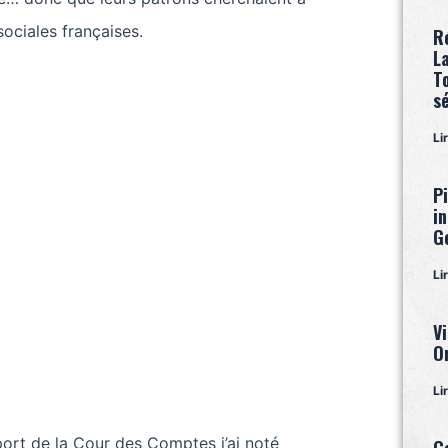
 sociales françaises.
R
L
T
s
Li
P
i
G
Li
Vi
O
Li
port de la Cour des Comptes j’ai noté