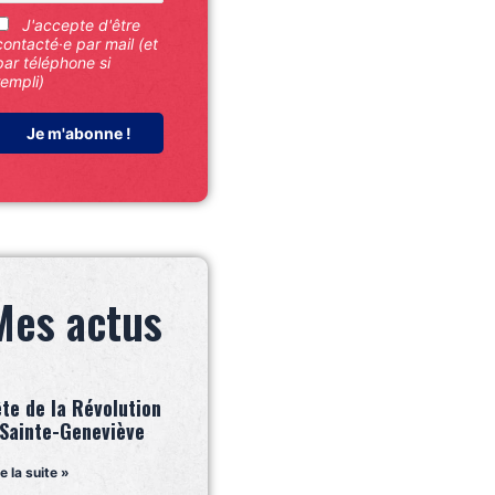
J'accepte d'être
contacté·e par mail (et
par téléphone si
rempli)
Mes actus
ête de la Révolution
 Sainte-Geneviève
re la suite »