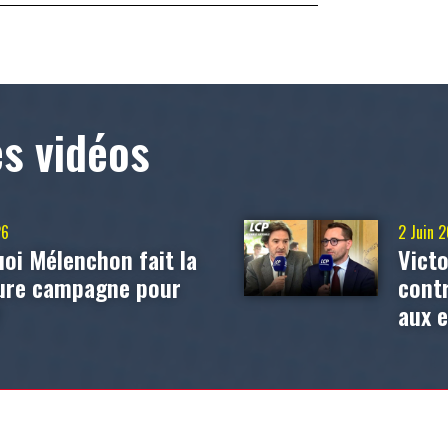
es vidéos
26
2 Juin 
oi Mélenchon fait la
Victo
eure campagne pour
contr
?
aux 