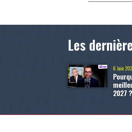
Les dernièr
6 Juin 20
Pourqu
meill
2027 