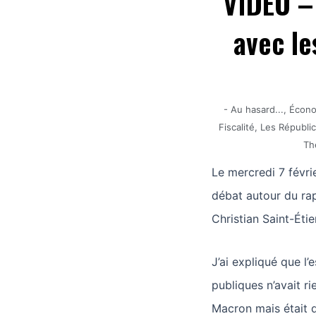
VIDÉO –
avec le
-
Au hasard...
,
Écon
Fiscalité
,
Les Républic
Th
Le mercredi 7 févrie
débat autour du ra
Christian Saint-Étie
J’ai expliqué que l’
publiques n’avait r
Macron mais était d