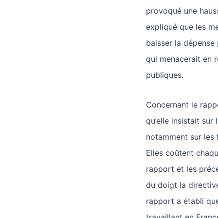
provoqué une hauss
expliqué que les m
baisser la dépense 
qui menacerait en r
publiques.
Concernant le rappo
qu’elle insistait su
notamment sur les f
Elles coûtent chaqu
rapport et les préc
du doigt la directiv
rapport a établi qu
travaillant en Fran