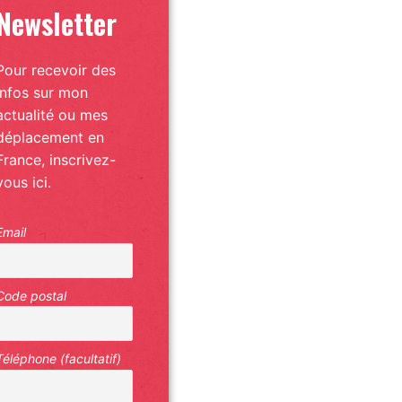
Newsletter
Pour recevoir des
infos sur mon
actualité ou mes
déplacement en
France, inscrivez-
vous ici.
Email
Code postal
Téléphone (facultatif)