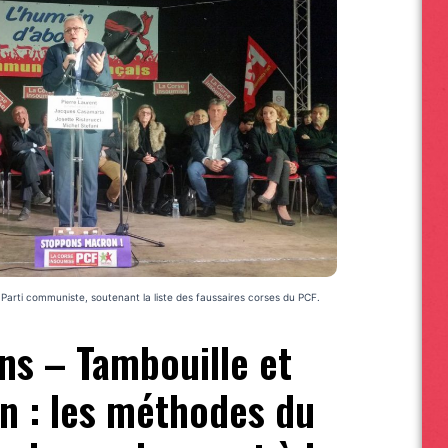
 Parti communiste, soutenant la liste des faussaires corses du PCF.
ns – Tambouille et
n : les méthodes du