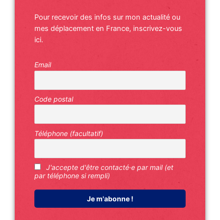
Pour recevoir des infos sur mon actualité ou
mes déplacement en France, inscrivez-vous
ici.
Email
Code postal
Téléphone (facultatif)
J'accepte d'être contacté·e par mail (et
par téléphone si rempli)