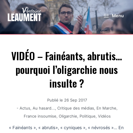
Menu
VIDÉO – Fainéants, abrutis…
pourquoi l’oligarchie nous
insulte ?
Publié le
26 Sep 2017
-
Actus
,
Au hasard...
,
Critique des médias
,
En Marche
,
France insoumise
,
Oligarchie
,
Politique
,
Vidéos
« Fainéants », « abrutis», « cyniques », « névrosés »… En