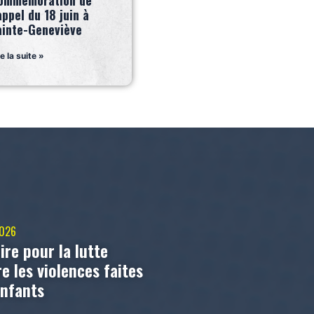
ommémoration de
appel du 18 juin à
ainte-Geneviève
re la suite »
2026
ire pour la lutte
e les violences faites
enfants