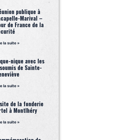
éunion publique à
acapelle-Marival –
our de France de la
écurité
re la suite »
ique-nique avec les
nsoumis de Sainte-
eneviève
re la suite »
site de la fonderie
rtel à Montlhéry
re la suite »