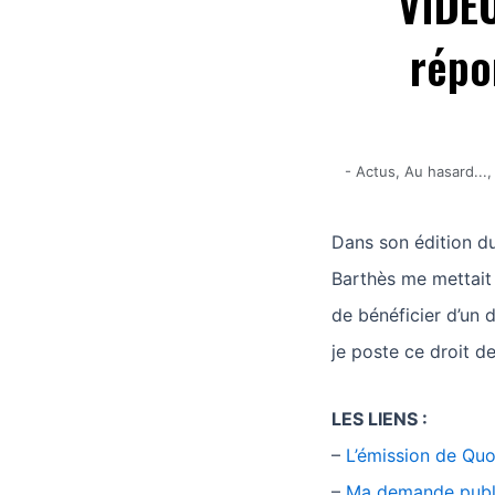
VIDÉO
répo
-
Actus
,
Au hasard...
Dans son édition du
Barthès me mettai
de bénéficier d’un 
je poste ce droit de
LES LIENS :
–
L’émission de Quo
–
Ma demande publi