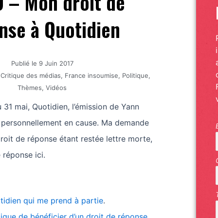
 – Mon droit de
nse à Quotidien
Publié le
9 Juin 2017
,
Critique des médias
,
France insoumise
,
Politique
,
Thèmes
,
Vidéos
 31 mai, Quotidien, l’émission de Yann
t personnellement en cause. Ma demande
droit de réponse étant restée lettre morte,
 réponse ici.
tidien qui me prend à partie
.
que de bénéficier d’un droit de réponse
.