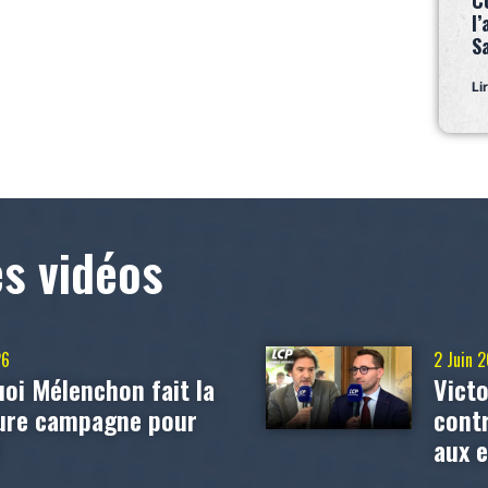
C
l’
S
Li
es vidéos
26
2 Juin 
oi Mélenchon fait la
Victo
eure campagne pour
contr
?
aux 