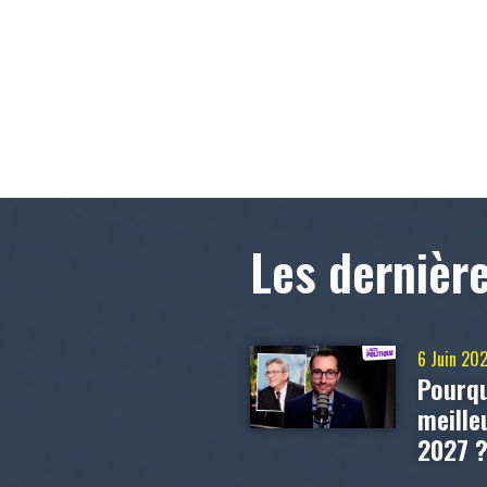
Les dernièr
6 Juin 20
Pourqu
meill
2027 