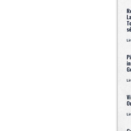
R
L
T
s
Li
P
i
G
Li
Vi
O
Li