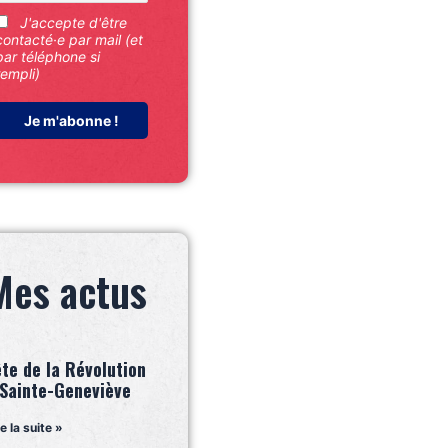
J'accepte d'être
contacté·e par mail (et
par téléphone si
rempli)
Mes actus
ête de la Révolution
 Sainte-Geneviève
re la suite »