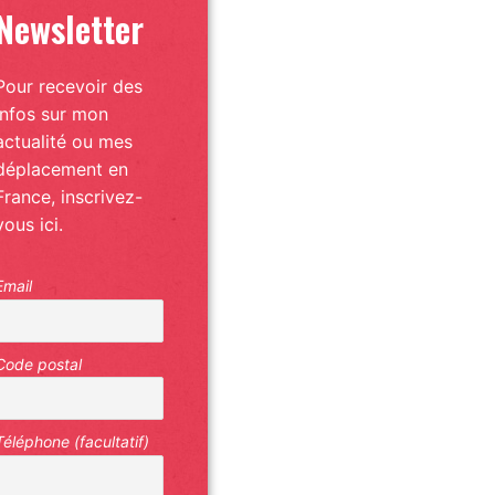
Newsletter
Pour recevoir des
infos sur mon
actualité ou mes
déplacement en
France, inscrivez-
vous ici.
Email
Code postal
Téléphone (facultatif)