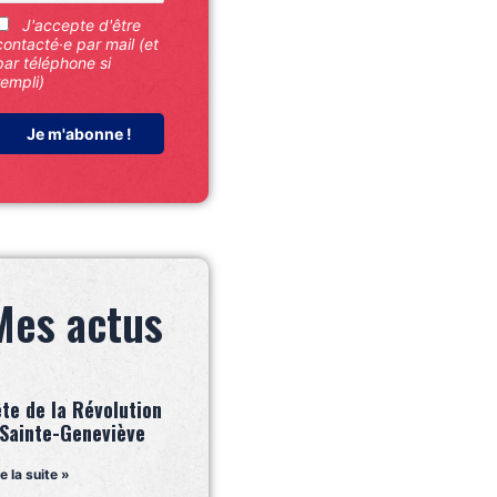
J'accepte d'être
contacté·e par mail (et
par téléphone si
rempli)
Mes actus
ête de la Révolution
 Sainte-Geneviève
re la suite »