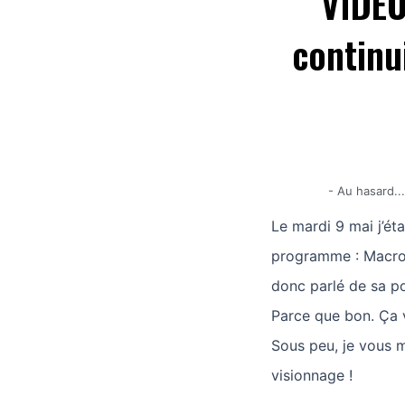
VIDÉO
continui
-
Au hasard..
Le mardi 9 mai j’ét
programme : Macron
donc parlé de sa po
Parce que bon. Ça v
Sous peu, je vous m
visionnage !