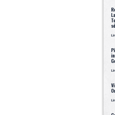
R
L
T
s
Li
P
i
G
Li
Vi
O
Li