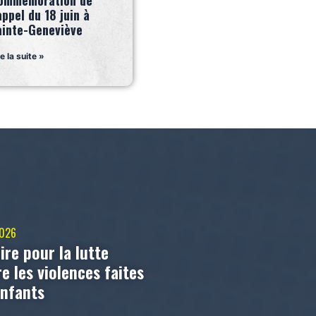
ommémoration de
appel du 18 juin à
ainte-Geneviève
re la suite »
2026
ire pour la lutte
e les violences faites
enfants