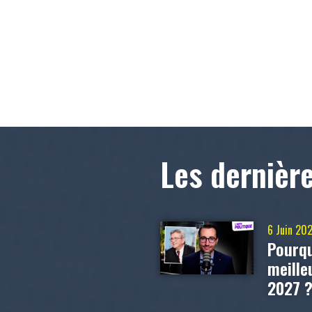
Les dernièr
6 Juin 20
Pourqu
meill
2027 