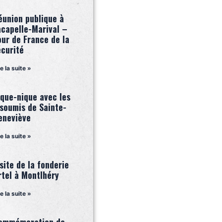
éunion publique à
acapelle-Marival –
our de France de la
écurité
re la suite »
ique-nique avec les
nsoumis de Sainte-
eneviève
re la suite »
site de la fonderie
rtel à Montlhéry
re la suite »