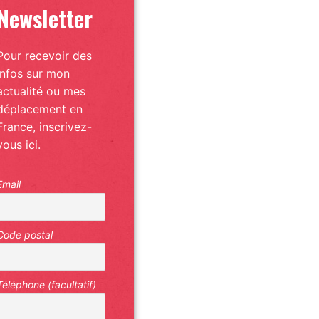
Newsletter
Pour recevoir des
infos sur mon
actualité ou mes
déplacement en
France, inscrivez-
vous ici.
Email
Code postal
Téléphone (facultatif)