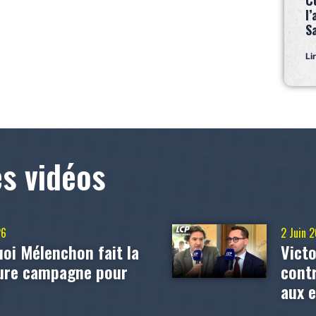
C
l’
S
Li
es vidéos
26
2 Juin 
oi Mélenchon fait la
Victo
eure campagne pour
contr
?
aux 