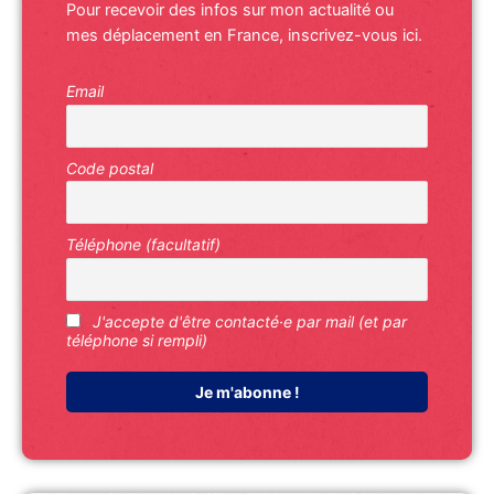
Pour recevoir des infos sur mon actualité ou
mes déplacement en France, inscrivez-vous ici.
Email
Code postal
Téléphone (facultatif)
J'accepte d'être contacté·e par mail (et par
téléphone si rempli)