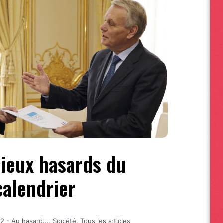
rieux hasards du
calendrier
12
-
Au hasard...
,
Société
,
Tous les articles