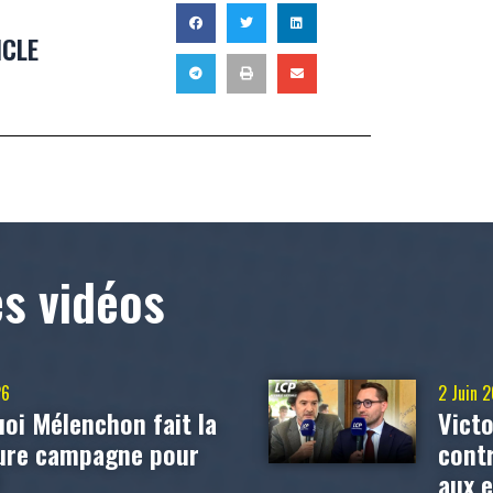
ICLE
es vidéos
26
2 Juin 
oi Mélenchon fait la
Victo
eure campagne pour
contr
?
aux 