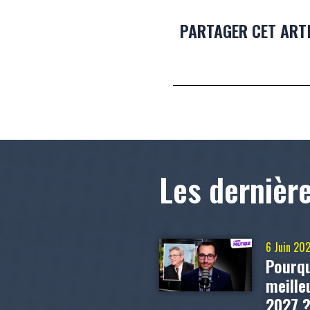
PARTAGER CET ART
Les dernièr
6 Juin 20
Pourqu
meill
2027 